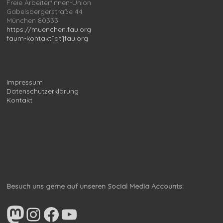
Freie Arbeiter*innen-Union
Gabelsbergerstraße 44
München 80333
https://muenchen.fau.org
faum-kontakt[at]fau.org
Impressum
Datenschutzerklärung
Kontakt
Besuch uns gerne auf unseren Social Media Accounts:
Mastodon
Instagram
Facebook
YouTube