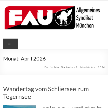
Zum
Inhalt
springen
FAU
Menü
München
Freie
Monat:
April 2026
Arbeiter*innen
Union
Du bist hier:
Startseite
»
Archive für April 2026
München
Wandertag vom Schliersee zum
Tegernsee
Liebe Leute, es ist soweit, wir wollen