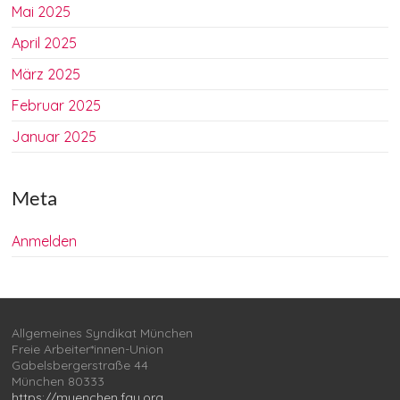
Mai 2025
April 2025
März 2025
Februar 2025
Januar 2025
Meta
Anmelden
Allgemeines Syndikat München
Freie Arbeiter*innen-Union
Gabelsbergerstraße 44
München 80333
https://muenchen.fau.org