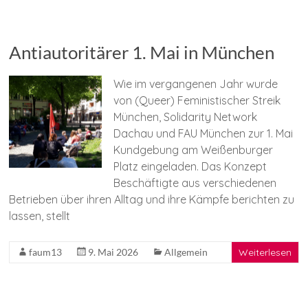
Antiautoritärer 1. Mai in München
Wie im vergangenen Jahr wurde
von (Queer) Feministischer Streik
München, Solidarity Network
Dachau und FAU München zur 1. Mai
Kundgebung am Weißenburger
Platz eingeladen. Das Konzept
Beschäftigte aus verschiedenen
Betrieben über ihren Alltag und ihre Kämpfe berichten zu
lassen, stellt
faum13
9. Mai 2026
Allgemein
Weiterlesen