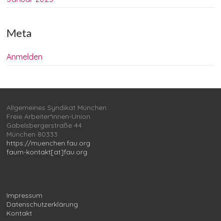
Meta
Anmelden
Allgemeines Syndikat München
Freie Arbeiter*innen-Union
Gabelsbergerstraße 44
München 80333
https://muenchen.fau.org
faum-kontakt[at]fau.org
Impressum
Datenschutzerklärung
Kontakt