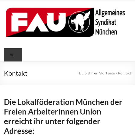
Zum
Inhalt
springen
FAU
Menü
München
Freie
Kontakt
Du bist hier:
Startseite
»
Kontakt
Arbeiter*innen
Union
München
Die Lokalföderation München der
Freien ArbeiterInnen Union
erreicht ihr unter folgender
Adresse: